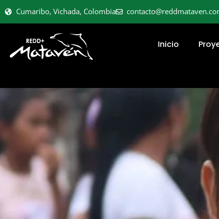
Cumaribo, Vichada, Colombia
contacto@reddmataven.c
Inicio
Proy