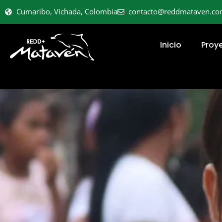
Cumaribo, Vichada, Colombia
contacto@reddmataven.c
Inicio
Proy